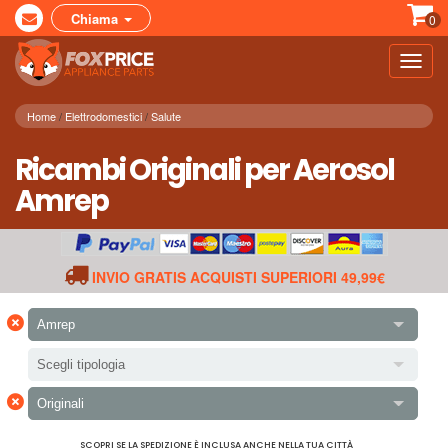
Chiama
0
Toggl
navig
Home
Elettrodomestici
Salute
Ricambi Originali per Aerosol
Amrep
INVIO GRATIS ACQUISTI SUPERIORI 49,99€
×
Amrep
Scegli tipologia
×
Originali
SCOPRI SE LA SPEDIZIONE È INCLUSA ANCHE NELLA TUA CITTÀ