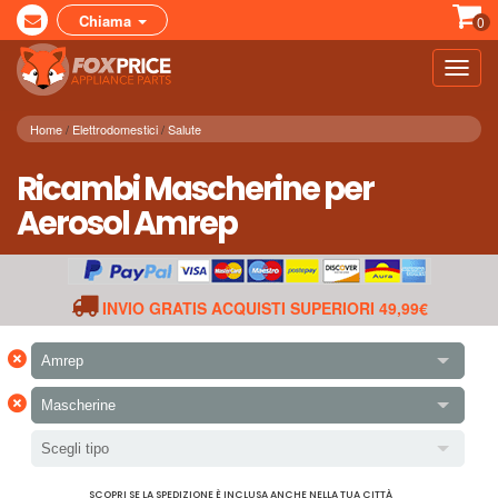
Chiama
0
Toggl
navig
Home
Elettrodomestici
Salute
Ricambi Mascherine per
Aerosol Amrep
INVIO GRATIS ACQUISTI SUPERIORI 49,99€
×
Amrep
×
Mascherine
Scegli tipo
SCOPRI SE LA SPEDIZIONE È INCLUSA ANCHE NELLA TUA CITTÀ