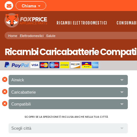
Chiama
RICAMBI ELETTRODOMESTICI
CONSUMABI
Home
Elettrodomestici
Salute
Ricambi Caricabatterie Compatibi
×
Airwick
×
Caricabatterie
×
Compatibili
SCOPRI SE LA SPEDIZIONE È INCLUSA ANCHE NELLA TUA CITTÀ
Scegli città