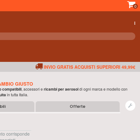
0
INVIO GRATIS ACQUISTI SUPERIORI 49,99€
AMBIO GIUSTO
o compatibili
, accessori e
ricambi per
aerosol
di ogni marca e modello con
uita
in tutta Italia.
ili
Offerte
to corrisponde