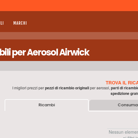
LI
MARCHI
li per Aerosol Airwick
TROVA IL RIC
I migliori prezzi per
pezzi di ricambio originali
per
aerosol
,
parti di ricambi
spedizione grat
Ricambi
Consumab
Nessun elemen