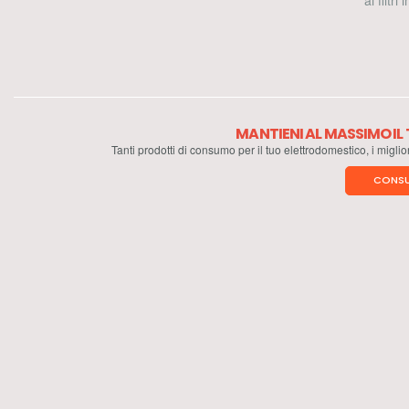
ai filtri
MANTIENI AL MASSIMO I
Tanti prodotti di consumo per il tuo elettrodomestico, i miglio
CONSU