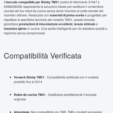
Il
boccale compatibile per Bimby TM31
(codici di riferimento 31947 e
5068028008) rappresenta la soluzione ideale per sostituire il contenitore
usurato del tuo robot da cucina senza dover ricorrere al costo elevato del
ricambio ufficiale. Realizzato con
materiali di prima scelta
e progettato per
rispettare le specifiche tecniche del modello TM31, questo boccale
garantisce
prestazioni di miscelazione eccellenti
,
tenuta ottimale
e
massima igiene
in cucina. Una scelta intelligente per chi desidera qualità e
risparmio senza compromessi.
Compatibilità Verificata
Vorwerk Bimby TM31
- Compatibilità certificata con il modello
prodotto fino al 2014
Robot da cucina TM31
- Sostituisce perfettamente il boccale
originale
Attenzione:
Non compatibile con TM5, TM6 o modelli successivi