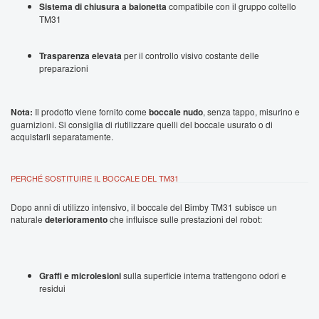
Sistema di chiusura a baionetta
compatibile con il gruppo coltello
TM31
Trasparenza elevata
per il controllo visivo costante delle
preparazioni
Nota:
Il prodotto viene fornito come
boccale nudo
, senza tappo, misurino e
guarnizioni. Si consiglia di riutilizzare quelli del boccale usurato o di
acquistarli separatamente.
PERCHÉ SOSTITUIRE IL BOCCALE DEL TM31
Dopo anni di utilizzo intensivo, il boccale del Bimby TM31 subisce un
naturale
deterioramento
che influisce sulle prestazioni del robot:
Graffi e microlesioni
sulla superficie interna trattengono odori e
residui