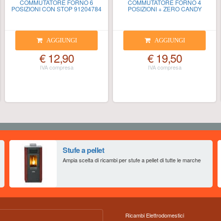
COMMUTATORE FORNO 6
COMMUTATORE FORNO 4
POSIZIONI CON STOP 91204784
POSIZIONI + ZERO CANDY
AGGIUNGI
AGGIUNGI
€ 12,90
€ 19,50
Stufe a pellet
Ampia scelta di ricambi per stufe a pellet di tutte le marche
Ricambi Elettrodomestici