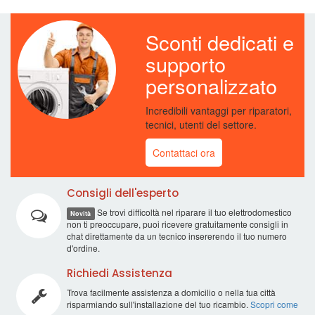
Sconti dedicati e
supporto
personalizzato
Incredibili vantaggi per riparatori,
tecnici, utenti del settore.
Contattaci ora
Consigli dell'esperto
Se trovi difficoltà nel riparare il tuo elettrodomestico
Novità
non ti preoccupare, puoi ricevere gratuitamente consigli in
chat direttamente da un tecnico insererendo il tuo numero
d'ordine.
Richiedi Assistenza
Trova facilmente assistenza a domicilio o nella tua città
risparmiando sull'installazione del tuo ricambio.
Scopri come