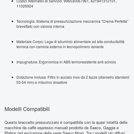
Codici Alternativi di Servizio: 996530067961, 421941312101,
11026924
Tecnologia: Sistema di pressurizzazione meccanica "Crema Perfetta"
brevettato con valvola interna
Materiale Corpo: Lega di alluminio alimentare ad alta conducibilità
termica con camicia esterna in tecnopolimero isolante
Impugnatura: Ergonomica in ABS termoresistente anti-scivolo
Dotazione inclusa: Filtro in acciaio inox da 2 tazze (diametro standard
53-54 mm) e misurino dosatore
Modelli Compatibili
Questo braccetto pressurizzato è compatibile con la quasi totalità delle
macchine da caffè espresso manuali prodotte da Saeco, Gaggia e
Philips (ad esclusione della serie Saeco Nina). Tra i modelli più diffusi: