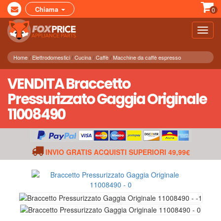
Chiama
0
Toggl
navig
Home
Elettrodomestici
Cucina
Caffè
Macchine da caffè espresso
VENDITA Braccetto
Pressurizzato Gaggia Originale
11008490
INVIO GRATIS ACQUISTI SUPERIORI 49,99€