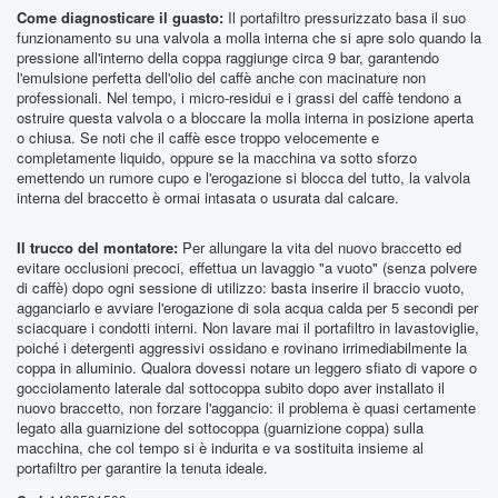
Come diagnosticare il guasto:
Il portafiltro pressurizzato basa il suo
funzionamento su una valvola a molla interna che si apre solo quando la
pressione all'interno della coppa raggiunge circa 9 bar, garantendo
l'emulsione perfetta dell'olio del caffè anche con macinature non
professionali. Nel tempo, i micro-residui e i grassi del caffè tendono a
ostruire questa valvola o a bloccare la molla interna in posizione aperta
o chiusa. Se noti che il caffè esce troppo velocemente e
completamente liquido, oppure se la macchina va sotto sforzo
emettendo un rumore cupo e l'erogazione si blocca del tutto, la valvola
interna del braccetto è ormai intasata o usurata dal calcare.
Il trucco del montatore:
Per allungare la vita del nuovo braccetto ed
evitare occlusioni precoci, effettua un lavaggio "a vuoto" (senza polvere
di caffè) dopo ogni sessione di utilizzo: basta inserire il braccio vuoto,
agganciarlo e avviare l'erogazione di sola acqua calda per 5 secondi per
sciacquare i condotti interni. Non lavare mai il portafiltro in lavastoviglie,
poiché i detergenti aggressivi ossidano e rovinano irrimediabilmente la
coppa in alluminio. Qualora dovessi notare un leggero sfiato di vapore o
gocciolamento laterale dal sottocoppa subito dopo aver installato il
nuovo braccetto, non forzare l'aggancio: il problema è quasi certamente
legato alla guarnizione del sottocoppa (guarnizione coppa) sulla
macchina, che col tempo si è indurita e va sostituita insieme al
portafiltro per garantire la tenuta ideale.