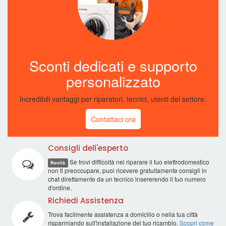
Sconti dedicati e supporto
personalizzato
Incredibili vantaggi per riparatori, tecnici, utenti del settore.
Contattaci ora
Consigli dell'esperto
Se trovi difficoltà nel riparare il tuo elettrodomestico
Novità
non ti preoccupare, puoi ricevere gratuitamente consigli in
chat direttamente da un tecnico insererendo il tuo numero
d'ordine.
Richiedi Assistenza
Trova facilmente assistenza a domicilio o nella tua città
risparmiando sull'installazione del tuo ricambio.
Scopri come