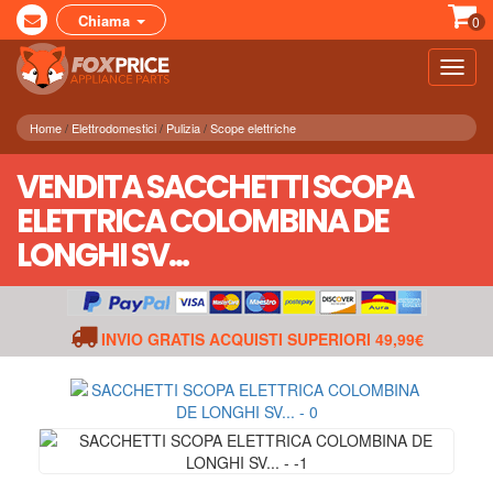
Chiama
0
Toggl
navig
Home
Elettrodomestici
Pulizia
Scope elettriche
VENDITA SACCHETTI SCOPA
ELETTRICA COLOMBINA DE
LONGHI SV...
INVIO GRATIS ACQUISTI SUPERIORI 49,99€