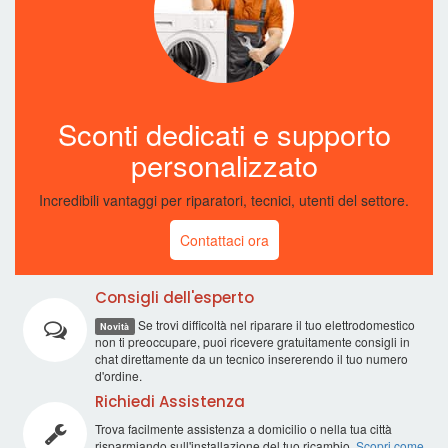
Sconti dedicati e supporto
personalizzato
Incredibili vantaggi per riparatori, tecnici, utenti del settore.
Contattaci ora
Consigli dell'esperto
Se trovi difficoltà nel riparare il tuo elettrodomestico
Novità
non ti preoccupare, puoi ricevere gratuitamente consigli in
chat direttamente da un tecnico insererendo il tuo numero
d'ordine.
Richiedi Assistenza
Trova facilmente assistenza a domicilio o nella tua città
risparmiando sull'installazione del tuo ricambio.
Scopri come