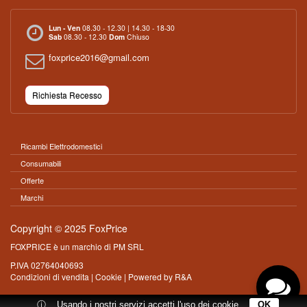
Lun - Ven
08.30 - 12.30 | 14.30 - 18-30
Sab
08.30 - 12.30
Dom
Chiuso
foxprice2016@gmail.com
Richiesta Recesso
Ricambi Elettrodomestici
Consumabili
Offerte
Marchi
Copyright © 2025 FoxPrice
FOXPRICE è un marchio di PM SRL
P.IVA 02764040693
Condizioni di vendita
|
Cookie
| Powered by
R&A
ⓘ
Usando i nostri servizi accetti l'uso dei cookie
OK