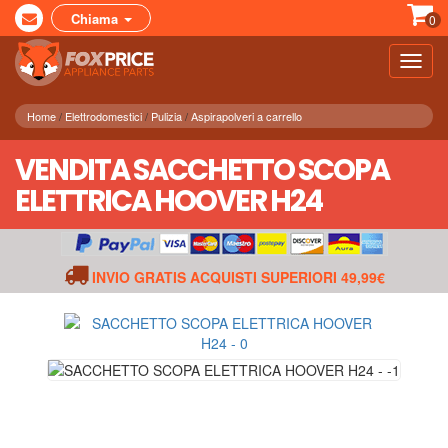
Chiama
0
Toggl
navig
Home
Elettrodomestici
Pulizia
Aspirapolveri a carrello
VENDITA SACCHETTO SCOPA
ELETTRICA HOOVER H24
INVIO GRATIS ACQUISTI SUPERIORI 49,99€