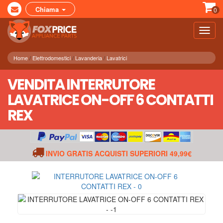
Chiama
0
Toggl
navig
Home
Elettrodomestici
Lavanderia
Lavatrici
VENDITA INTERRUTORE
LAVATRICE ON-OFF 6 CONTATTI
REX
INVIO GRATIS ACQUISTI SUPERIORI 49,99€